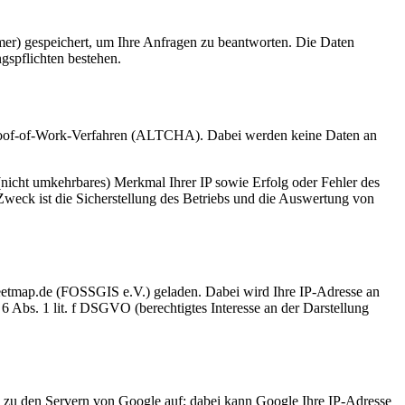
er) gespeichert, um Ihre Anfragen zu beantworten. Die Daten
ngspflichten bestehen.
 Proof-of-Work-Verfahren (ALTCHA). Dabei werden keine Daten an
icht umkehrbares) Merkmal Ihrer IP sowie Erfolg oder Fehler des
Zweck ist die Sicherstellung des Betriebs und die Auswertung von
eetmap.de (FOSSGIS e.V.) geladen. Dabei wird Ihre IP-Adresse an
6 Abs. 1 lit. f DSGVO (berechtigtes Interesse an der Darstellung
g zu den Servern von Google auf; dabei kann Google Ihre IP-Adresse