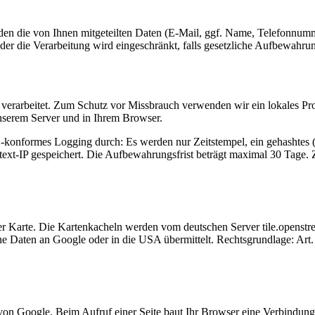
en die von Ihnen mitgeteilten Daten (E-Mail, ggf. Name, Telefonnumm
oder die Verarbeitung wird eingeschränkt, falls gesetzliche Aufbewahru
r verarbeitet. Zum Schutz vor Missbrauch verwenden wir ein lokales
 unserem Server und in Ihrem Browser.
onformes Logging durch: Es werden nur Zeitstempel, ein gehashtes (n
ext-IP gespeichert. Die Aufbewahrungsfrist beträgt maximal 30 Tage. 
er Karte. Die Kartenkacheln werden vom deutschen Server tile.openstr
ne Daten an Google oder in die USA übermittelt. Rechtsgrundlage: Art. 
s von Google. Beim Aufruf einer Seite baut Ihr Browser eine Verbindun